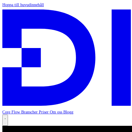
Hoppa till huvudinnehåll
Core
Flow
Branscher
Priser
Om oss
Blogg